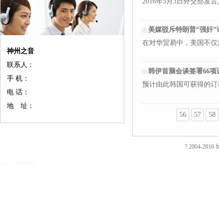
2016年5月3日外交部
美媒驳斥特朗普“强奸”
在对华贸易中，美国不仅没
神州之音
联系人：
韩伊首脑会谈签署66项
手 机：
预计由此韩国可获得的订单
电 话：
地 址：
56
57
58
友
友
友
友
友
友
友
友
友
友
友
友
友
友
情
情
情
情
情
情
情
情
情
情
情
情
情
情
链
链
链
链
链
链
链
链
链
链
链
链
链
链
h
? 2004-2016
接：
接：
接：
接：
接：
接：
接：
接：
接：
接：
接：
接：
接：
接：
蚀
厚
合
厂
自
家
东
防
电
电
电
镀
绝
镀
刻
片
页
房
动
具
莞
静
磁
磁
磁
钛
缘
钛
加
加
厂
装
喷
五
印
电
铁
锁
锁
加
电
加
EVA
工
工
家
修
砂
金
刷
推
电
电
工
阻
工
泡
过
厚
仿
店
机
厂
厂
拉
控
控
镀
测
镀
棉
滤
板
古
面
喷
家
东
电
锁
锁
钛
试
钛
防
网
吸
合
装
砂
陶
莞
磁
磁
磁
厂
仪
厂