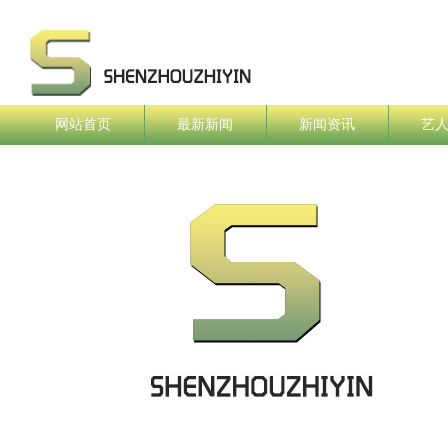
网站首页
最新新闻
新闻资讯
艺