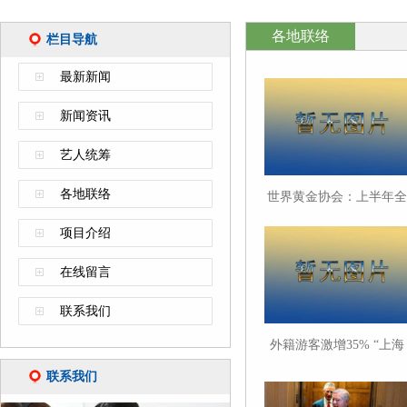
各地联络
栏目导航
最新新闻
新闻资讯
艺人统筹
各地联络
世界黄金协会：上半年全
球黄金总需求同比上涨2
项目介绍
达2522吨
在线留言
联系我们
外籍游客激增35% “上海
大冰箱”成入境游新宠
联系我们