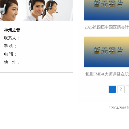
2026第四届中国医药会计
神州之音
学会医药会计管理发展论
联系人：
坛在沪举办
手 机：
电 话：
地 址：
友
友
友
友
友
友
友
友
友
友
友
友
友
友
情
情
情
情
情
情
情
情
情
情
情
情
情
情
链
链
链
链
链
链
链
链
链
链
链
链
链
链
复旦FMBA大师课暨在职
接：
接：
接：
接：
接：
接：
接：
接：
接：
接：
接：
接：
接：
接：
金融MBA升级发布会举
蚀
厚
合
厂
自
家
东
防
电
电
电
镀
绝
镀
刻
片
页
房
动
具
莞
静
磁
磁
磁
钛
缘
钛
1
2
加
加
厂
装
喷
五
印
电
铁
锁
锁
加
电
加
EVA
工
工
家
修
砂
金
刷
推
电
电
工
阻
工
泡
过
厚
仿
店
机
厂
厂
拉
控
控
镀
测
镀
h
? 2004-2016
棉
滤
板
古
面
喷
家
东
电
锁
锁
钛
试
钛
防
网
吸
合
装
砂
陶
莞
磁
磁
磁
厂
仪
厂
火
蚀
塑
页
修
机
瓷
彩
铁
力
力
家
直
家
阻
刻
厂
拉
东
毛
净
盒
旋
锁
锁
流