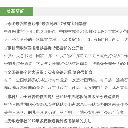
最新新闻
今冬最强降雪迎来“最强时段” 7省有大到暴雪
中新网北京1月4日电 2日开始，中国中东部大部地区出现今年首次大
大、强度最强的一次降雪过程。气象专家预计，3日夜间到4日白天，
藏耕田致陕西省澄城县委书记县长的公开信
中共中央总书记、国家主席、中央军委主席习近平近日就做好信访工作
强调要综合施策，下大气力处理好信访突出问题，把群众合理合法的利
全国铁路今起大调图：石济高铁开通 复兴号扩容
今日，全国铁路系统将进行今年最后一次运行图调整。今日起，连接石
四纵四横高铁网的最后一横正式收官。此外，今次调图之后，将有更多
康科厂儿子遇害焦作黑砖厂已经15年黑老板薛国太至今逍遥法外
中华人民共和国公安部原督察队队长邢占斌亲自带队督办的河南焦作修武
受害人康科厂的儿子康勇仍然下落不明，当地公安机关至今未予立案，
光华通讯社2017年多篇报道得到各省领导的关注