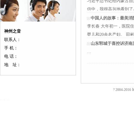
习近平总书记给内蒙古自
信中，我很高兴地看到了
中国人的故事：最美消
李长春 大年初一，医院
神州之音
婴儿和20余名产妇。 田
联系人：
山东郓城于喜控诉济南
手 机：
友
友
友
友
友
友
友
友
友
友
友
友
友
友
…
情
情
情
情
情
情
情
情
情
情
情
情
情
情
电 话：
链
链
链
链
链
链
链
链
链
链
链
链
链
链
地 址：
接：
接：
接：
接：
接：
接：
接：
接：
接：
接：
接：
接：
接：
接：
蚀
厚
合
厂
自
家
东
防
电
电
电
镀
绝
镀
刻
片
页
房
动
具
莞
静
磁
磁
磁
钛
缘
钛
加
加
厂
装
喷
五
印
电
铁
锁
锁
加
电
加
EVA
工
工
家
修
砂
金
刷
推
电
电
工
阻
工
h
? 2004-2016
泡
过
厚
仿
店
机
厂
厂
拉
控
控
镀
测
镀
棉
滤
板
古
面
喷
家
东
电
锁
锁
钛
试
钛
防
网
吸
合
装
砂
陶
莞
磁
磁
磁
厂
仪
厂
火
蚀
塑
页
修
机
瓷
彩
铁
力
力
家
直
家
阻
刻
厂
拉
东
毛
净
盒
旋
锁
锁
流
燃
腐
家
手
莞
边
水
印
转
智
电
EVA
蚀
厚
厂
店
机
器
刷
电
能
阻
彩
加
片
家
面
冷
五
厂
磁
柜
测
色