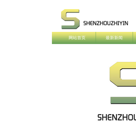
网站首页
最新新闻