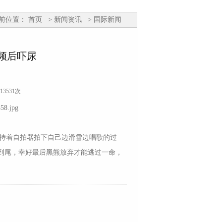
前位置：
首页
> 新闻资讯
> 国际新闻
频后吓尿
13531次
，一手持着自拍器拍下自己边滑雪边唱歌的过
到尾，幸好最后黑熊放弃才能逃过一命，