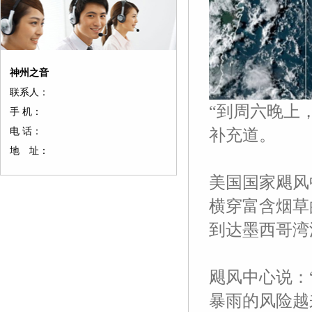
神州之音
联系人：
“到周六晚上
手 机：
电 话：
补充道。
地 址：
美国国家飓风
横穿富含烟草
到达墨西哥湾
飓风中心说：
暴雨的风险越