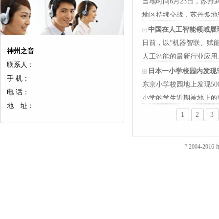
当地时间6月23日，苏
地区持续交战，苏丹多地
恩图曼市…
中国在人工智能领域展
日前，以“机器智联、赋
神州之音
人工智能的最新行业应用
联系人：
灯；…
日本一小学校园内发现5
手 机：
东京小学校园地上发现5
电 话：
小学的学生近期被地上的
地 址：
所学校内都…
1
2
3
友
友
友
友
友
友
友
友
友
友
友
友
友
友
情
情
情
情
情
情
情
情
情
情
情
情
情
情
链
链
链
链
链
链
链
链
链
链
链
链
链
链
h
接：
接：
接：
接：
接：
接：
接：
接：
接：
接：
接：
接：
接：
接：
? 2004-2016
蚀
厚
合
厂
自
家
东
防
电
电
电
镀
绝
镀
刻
片
页
房
动
具
莞
静
磁
磁
磁
钛
缘
钛
加
加
厂
装
喷
五
印
电
铁
锁
锁
加
电
加
EVA
工
工
家
修
砂
金
刷
推
电
电
工
阻
工
泡
过
厚
仿
店
机
厂
厂
拉
控
控
镀
测
镀
棉
滤
板
古
面
喷
家
东
电
锁
锁
钛
试
钛
防
网
吸
合
装
砂
陶
莞
磁
磁
磁
厂
仪
厂
火
蚀
塑
页
修
机
瓷
彩
铁
力
力
家
直
家