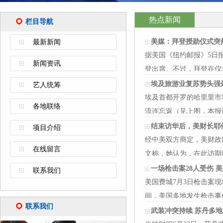
热点新闻
栏目导航
美媒：拜登授勋仪式突
最新新闻
据美国《纽约邮报》5日
新闻资讯
登出席。不过，拜登在仪
国最高…
埃及旅游业复苏势头强
艺人统筹
埃及首都开罗的哈里里市
各地联络
流连忘返（见上图，本报
转。”工艺…
结束访华后，美财长耶
项目介绍
经中美双方商定，美财政
在线留言
文称，她认为，在此访期间
伦在美国驻北…
一场枪击案28人受伤 
联系我们
美国费城7月3日枪击案现
间，美国多地发生枪击事
联系我们
伤。 报道…
武装冲突持续 苏丹多