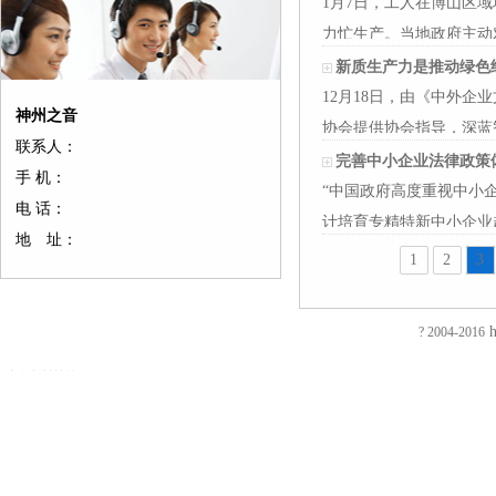
1月7日，工人在博山区
力忙生产。当地政府主动
摄 …
新质生产力是推动绿色
12月18日，由《中外
神州之音
协会提供协会指导，深蓝智
联系人：
届论坛的主题…
完善中小企业法律政策
手 机：
“中国政府高度重视中小企
电 话：
计培育专精特新中小企业超过
地 址：
月15日，在…
1
2
3
友
友
友
友
友
友
友
友
友
友
友
友
友
友
情
情
情
情
情
情
情
情
情
情
情
情
情
情
链
链
链
链
链
链
链
链
链
链
链
链
链
链
接：
接：
接：
接：
接：
接：
接：
接：
接：
接：
接：
接：
接：
接：
h
? 2004-2016
蚀
厚
合
厂
自
家
东
防
电
电
电
镀
绝
镀
刻
片
页
房
动
具
莞
静
磁
磁
磁
钛
缘
钛
加
加
厂
装
喷
五
印
电
铁
锁
锁
加
电
加
EVA
工
工
家
修
砂
金
刷
推
电
电
工
阻
工
泡
过
厚
仿
店
机
厂
厂
拉
控
控
镀
测
镀
棉
滤
板
古
面
喷
家
东
电
锁
锁
钛
试
钛
防
网
吸
合
装
砂
陶
莞
磁
磁
磁
厂
仪
厂
火
蚀
塑
页
修
机
瓷
彩
铁
力
力
家
直
家