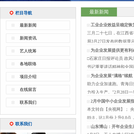
最新新闻
栏目导航
工业企业效益呈稳定恢
最新新闻
三月二十七日，在江西省
新闻资讯
局3月27日发布的数据显
较去年全年收…
为企业发展提供更有利
艺人统筹
□石家庄日报评论员 政
各地联络
书记重要讲话精神和全国
真倾听…
为企业发展“满格”续航
项目介绍
助力企业加速跑。青海日
在线留言
力投入生产。”2月28
的巴…
2月中国中小企业发展
联系我们
本文转自【央视网】； 
89.8，比1月份上升0
联系我们
查显示，随…
山东博山：开年企业生