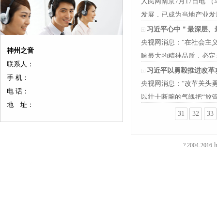
人民网南京7月17日电
发展，已成为当地产业发
习近平心中＂最深层、
央视网消息：“在社会主
神州之音
响最大的精神品质，必定
联系人：
习近平以勇毅推进改革
手 机：
央视网消息：“改革关头
电 话：
以壮士断腕的气魄把“放
地 址：
31
32
33
友
友
友
友
友
友
友
友
友
友
友
友
友
友
情
情
情
情
情
情
情
情
情
情
情
情
情
情
链
链
链
链
链
链
链
链
链
链
链
链
链
链
接：
接：
接：
接：
接：
接：
接：
接：
接：
接：
接：
接：
接：
接：
h
? 2004-2016
蚀
厚
合
厂
自
家
东
防
电
电
电
镀
绝
镀
刻
片
页
房
动
具
莞
静
磁
磁
磁
钛
缘
钛
加
加
厂
装
喷
五
印
电
铁
锁
锁
加
电
加
EVA
工
工
家
修
砂
金
刷
推
电
电
工
阻
工
泡
过
厚
仿
店
机
厂
厂
拉
控
控
镀
测
镀
棉
滤
板
古
面
喷
家
东
电
锁
锁
钛
试
钛
防
网
吸
合
装
砂
陶
莞
磁
磁
磁
厂
仪
厂
火
蚀
塑
页
修
机
瓷
彩
铁
力
力
家
直
家