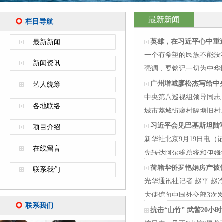
最新新闻
栏目导航
英雄，在习近平心中重
最新新闻
一个有希望的民族不能没
新闻资讯
强调，要铭记一切为中华
广州增城廖松杰写给中
艺人统筹
中央第八巡视组领导同志：
各地联络
城市荔城街廖村隔塘旧村10号
习近平会见巴基斯坦陆
项目介绍
新华社北京9月19日电
在线留言
先转达阿尔维总统和伊姆
荷籍华侨罗艳娟房产被
联系我们
光华通讯社记者 赵平 赵
大使馆向中国外交部3次
联系我们
抗击“山竹” 武警20