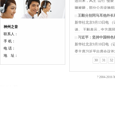
连日来，风王“山竹”侵
辆被砸，部分公共设施损坏
王毅分别同马耳他外长
新华社北京9月13日电
神州之音
友
友
友
友
友
友
友
友
友
友
友
友
谈。 王毅表示，中方愿
情
情
情
情
情
情
情
情
情
情
情
情
联系人：
链
链
链
链
链
链
链
链
链
链
链
链
习近平：坚持中国特色
手 机：
接：
接：
接：
接：
接：
接：
接：
接：
接：
接：
接：
接：
新华社北京9月10日电
蚀
厚
合
厂
自
家
东
防
电
电
电
绝
电 话：
刻
片
页
房
动
具
莞
静
磁
磁
磁
缘
委主席习近平出席会议并
地 址：
加
加
厂
装
喷
五
印
电
铁
锁
锁
电
EVA
30
31
32
工
工
家
修
砂
金
刷
推
电
电
阻
泡
过
厚
仿
店
机
厂
厂
拉
控
控
测
棉
滤
板
古
面
喷
家
东
电
锁
锁
试
防
网
吸
合
装
砂
陶
莞
磁
磁
磁
仪
h
? 2004-2016
火
蚀
塑
页
修
机
瓷
彩
铁
力
力
直
阻
刻
厂
拉
东
毛
净
盒
旋
锁
锁
流
友
友
燃
腐
家
手
莞
边
水
印
转
智
电
情
情
EVA
蚀
厚
厂
店
机
器
刷
电
能
阻
链
链
彩
加
片
家
面
冷
五
厂
磁
柜
测
接：
接：
色
工
吸
合
装
冻
金
东
铁
锁
试
镀
镀
EVA
补
塑
页
修
修
衣
莞
吸
仪
钛
钛
内
强
厂
厂
深
边
勾
彩
盘
回
加
加
衬