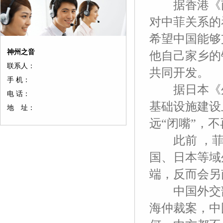
据香港《南
对中菲关系的
希望中国能够
神州之音
他自己家乡的
联系人：
共同开发。
手 机：
据日本《外
电 话：
基础设施建设
地 址：
远“闭嘴”，
此前 ，菲
国、日本等域
端，反而会另
中国外交部
海仲裁案，中