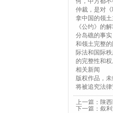
何，中方都不
仲裁，是对《
拿中国的领土
《公约》的解
分岛礁的事实
和领土完整的
际法和国际秩
的完整性和权
相关新闻
版权作品，未经
友
友
友
友
友
友
友
友
友
友
友
友
情
情
情
情
情
情
情
情
情
情
情
情
将被追究法律
链
链
链
链
链
链
链
链
链
链
链
链
接：
接：
接：
接：
接：
接：
接：
接：
接：
接：
接：
接：
蚀
厚
合
厂
自
家
东
防
电
电
电
绝
上一篇：
陕西
刻
片
页
房
动
具
莞
静
磁
磁
磁
缘
加
加
厂
装
喷
五
印
电
铁
锁
锁
电
下一篇：
叙利
EVA
工
工
家
修
砂
金
刷
推
电
电
阻