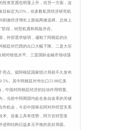
的投资意愿也明显上升，但另一方面，这
胀目标定为25%，但多数私营经济研究机
和刺激经济增长上面临两难选择。总体上
”阶段，转型机遇和风险并存。
期，外部需求较弱，遏制了阿根廷的出
阿根廷对巴西的出口大幅下降。二是大宗
在相对较低水平。三是国际金融市场动荡
个亮点。据阿根廷国家统计局前不久发布
.5%。其中阿根廷对华出口53.88亿美
市场，中国对阿根廷经济的拉动作用明显。
为，当前中阿两国均处在各自改革的关键
合作机会，今后中国将在阿对外经贸关系
技术、设备上具有优势，阿方在转型发
并进和结构日益多元平衡的良好局面。