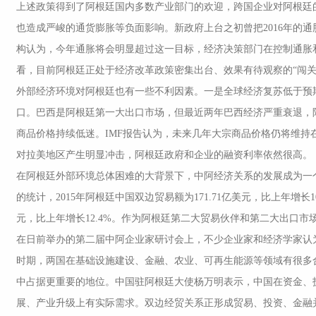
上述政策得到了阿根廷国内多数产业部门的欢迎，跨国企业对阿根廷
也造成严峻的通货膨胀等负面影响。新政府上台之初曾把2016年的通
构认为，今年通胀将会明显超过这一目标，经济决策部门在控制通胀
看，目前阿根廷正处于经济改革政策密集出台、效果有待观察的“闯关
外部经济环境对阿根廷也有一些不利因素。一是全球经济复苏低于预
口。巴西是阿根廷第一大出口市场，但最近两年巴西经济严重衰退，
商品价格持续低迷。IMF报告认为，未来几年大宗商品价格仍将维持
对拉美地区产生明显冲击，阿根廷政府和企业的融资利率依然很高。
在阿根廷外部环境总体困难的大背景下，中阿经济关系的发展成为一
的统计，2015年阿根廷中国双边贸易额为171.71亿美元，比上年增长10
元，比上年增长12.4%。作为阿根廷第二大贸易伙伴和第二大出口
在日前举办的第二届中阿企业家研讨会上，不少企业家和经济学家认
时期，两国在基础设施建设、金融、农业、可再生能源等领域有很多
中占据更重要的地位。中国驻阿根廷大使杨万明表示，中国在资金、
展、产业升级上有实际需求。双边经贸关系正形成贸易、投资、金融