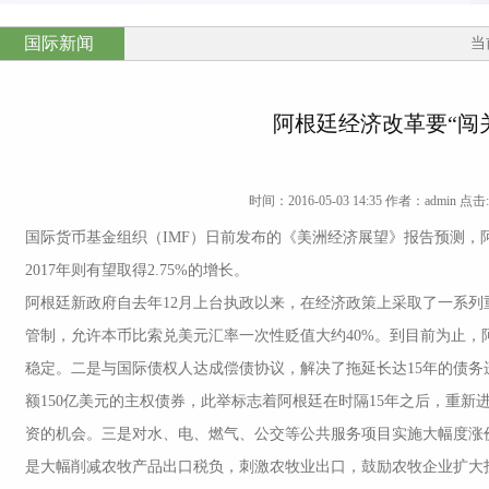
国际新闻
当
阿根廷经济改革要“闯
时间：2016-05-03 14:35 作者：admin 点击:
国际货币基金组织（IMF）日前发布的《美洲经济展望》报告预测，阿
2017年则有望取得2.75%的增长。
阿根廷新政府自去年12月上台执政以来，在经济政策上采取了一系
管制，允许本币比索兑美元汇率一次性贬值大约40%。到目前为止，
稳定。二是与国际债权人达成偿债协议，解决了拖延长达15年的债
额150亿美元的主权债券，此举标志着阿根廷在时隔15年之后，重
资的机会。三是对水、电、燃气、公交等公共服务项目实施大幅度涨
是大幅削减农牧产品出口税负，刺激农牧业出口，鼓励农牧企业扩大