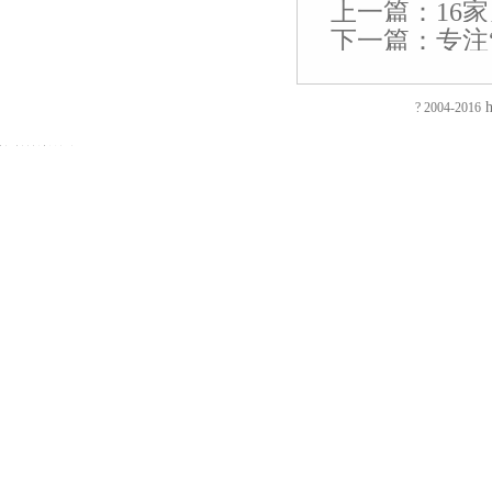
蚀
厚
合
厂
自
家
东
防
电
电
电
镀
绝
镀
上一篇：
16
刻
片
页
房
动
具
莞
静
磁
磁
磁
钛
缘
钛
下一篇：
专注
加
加
厂
装
喷
五
印
电
铁
锁
锁
加
电
加
EVA
工
工
家
修
砂
金
刷
推
电
电
工
阻
工
泡
过
厚
仿
店
机
厂
厂
拉
控
控
镀
测
镀
棉
滤
板
古
面
喷
家
东
电
锁
锁
钛
试
钛
h
? 2004-2016
防
网
吸
合
装
砂
陶
莞
磁
磁
磁
厂
仪
厂
火
蚀
塑
页
修
机
瓷
彩
铁
力
力
家
直
家
阻
刻
厂
拉
东
毛
净
盒
旋
锁
锁
流
燃
腐
家
手
莞
边
水
印
转
智
电
EVA
蚀
厚
厂
店
机
器
刷
电
能
阻
彩
加
片
家
面
冷
五
厂
磁
柜
测
色
工
吸
合
装
冻
金
东
铁
锁
试
EVA
补
塑
页
修
修
衣
莞
吸
仪
内
强
厂
厂
深
边
勾
彩
盘
回
衬
钢
家
家
圳
机
印
电
路
EVA
片
广
店
厂
磁
电
包
蚀
东
面
包
铁
阻
装
刻
厚
装
装
电
测
盒
喇
吸
修
盒
磁
试
厂
叭
塑
广
印
铁
仪
家
网
厂
州
刷
厂
试
EVA
蚀
家
店
厂
家
验
珍
ABS
刻
面
标
框
变
珠
吸
五
装
签
架
压
棉