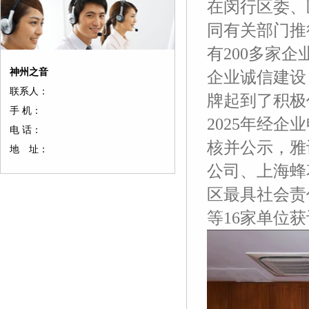
在闵行区委、
同有关部门推
有200多家
神州之音
企业诚信建设
联系人：
牌起到了积极
手 机：
2025年经
电 话：
核并公示，雅
地 址：
公司、上海蜂
区最具社会责
等16家单位获