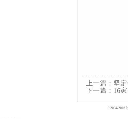
上一篇：
坚定
下一篇：
16
外资企业
友
友
友
友
友
友
友
友
友
友
友
友
友
友
情
情
情
情
情
情
情
情
情
情
情
情
情
情
链
链
链
链
链
链
链
链
链
链
链
链
链
链
接：
接：
接：
接：
接：
接：
接：
接：
接：
接：
接：
接：
接：
接：
h
? 2004-2016
蚀
厚
合
厂
自
家
东
防
电
电
电
镀
绝
镀
刻
片
页
房
动
具
莞
静
磁
磁
磁
钛
缘
钛
加
加
厂
装
喷
五
印
电
铁
锁
锁
加
电
加
EVA
工
工
家
修
砂
金
刷
推
电
电
工
阻
工