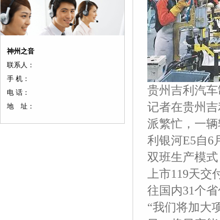
神州之音
联系人：
手 机：
贵州吉利汽车
电 话：
记者在贵州吉
地 址：
派繁忙，一辆
利银河E5自
双班生产模式
上市119天
往国内31个省
“我们将加大