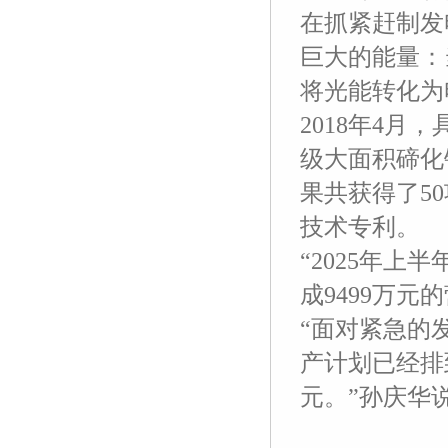
在抓紧赶制发
巨大的能量：
将光能转化为
2018年4月
级大面积碲化
果共获得了5
技术专利。
“2025年上
成9499万
“面对紧急的
产计划已经排到
元。”孙庆华
友
友
友
友
友
友
友
友
友
友
友
友
情
情
情
情
情
情
情
情
情
情
情
情
链
链
链
链
链
链
链
链
链
链
链
链