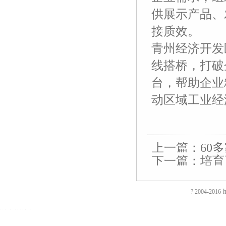
供展示产品、
接质效。
青州经济开发
线搭桥，打破
台，帮助企业
动区域工业经
友
友
友
友
友
友
友
友
友
友
友
友
情
情
情
情
情
情
情
情
情
情
情
情
链
链
链
链
链
链
链
链
链
链
链
链
接：
接：
接：
接：
接：
接：
接：
接：
接：
接：
接：
接：
蚀
厚
合
厂
自
家
东
防
电
电
电
绝
刻
片
页
房
动
具
莞
静
磁
磁
磁
缘
上一篇：
60
加
加
厂
装
喷
五
印
电
铁
锁
锁
电
下一篇：
培育
EVA
工
工
家
修
砂
金
刷
推
电
电
阻
泡
过
厚
仿
店
机
厂
厂
拉
控
控
测
棉
滤
板
古
面
喷
家
东
电
锁
锁
试
防
网
吸
合
装
砂
陶
莞
磁
磁
磁
仪
h
? 2004-2016
火
蚀
塑
页
修
机
瓷
彩
铁
力
力
直
阻
刻
厂
拉
东
毛
净
盒
旋
锁
锁
流
友
友
燃
腐
家
手
莞
边
水
印
转
智
电
情
情
EVA
蚀
厚
厂
店
机
器
刷
电
能
阻
链
链