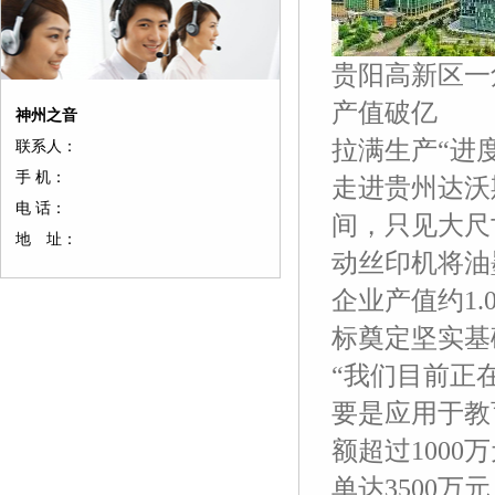
贵阳高新区一
产值破亿
神州之音
拉满生产“进度
联系人：
手 机：
走进贵州达沃
电 话：
间，只见大尺
地 址：
动丝印机将油
企业产值约1
标奠定坚实基
“我们目前正
要是应用于教
额超过100
单达3500万