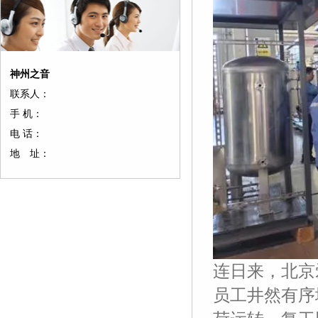
神州之音
联系人：
手 机：
电 话：
地 址：
连日来，北京
员工井然有序